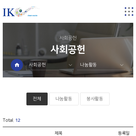
사회공헌
사회공헌
사회공헌
나눔활동
회사소개
나눔활동
사업분야
봉사활동
소통
전체
나눔활동
봉사활동
지속가능경영
사회공헌
Total.
12
제목
등록일